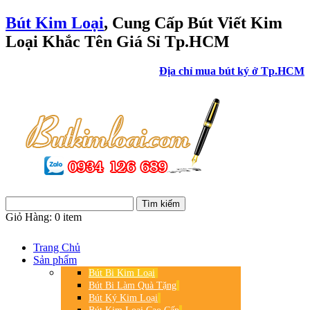
Bút Kim Loại
, Cung Cấp Bút Viết Kim
Loại Khắc Tên Giá Sỉ Tp.HCM
Địa chỉ mua bút ký ở Tp.HCM
Giỏ Hàng:
0 item
Trang Chủ
Sản phẩm
Bút Bi Kim Loại
Bút Bi Làm Quà Tặng
Bút Ký Kim Loại