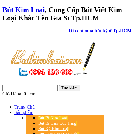
Bút Kim Loại
, Cung Cấp Bút Viết Kim
Loại Khắc Tên Giá Sỉ Tp.HCM
Địa chỉ mua bút ký ở Tp.HCM
Giỏ Hàng:
0 item
Trang Chủ
Sản phẩm
Bút Bi Kim Loại
Bút Bi Làm Quà Tặng
Bút Ký Kim Loại